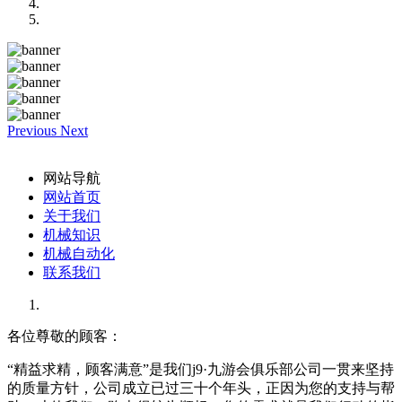
Previous
Next
网站导航
网站首页
关于我们
机械知识
机械自动化
联系我们
各位尊敬的顾客：
“精益求精，顾客满意”是我们j9·九游会俱乐部公司一贯来坚持
的质量方针，公司成立已过三十个年头，正因为您的支持与帮