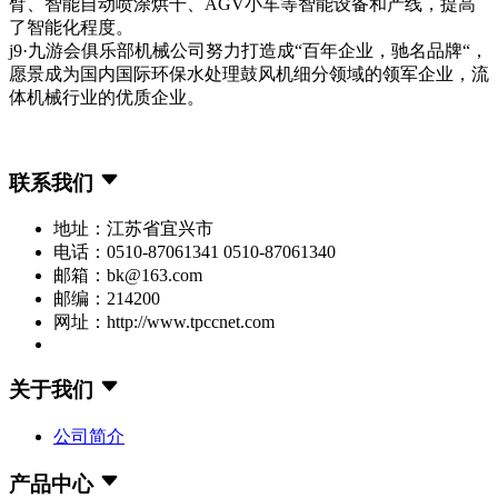
臂、智能自动喷涂烘干、AGV小车等智能设备和产线，提高
了智能化程度。
j9·九游会俱乐部机械公司努力打造成“百年企业，驰名品牌“，
愿景成为国内国际环保水处理鼓风机细分领域的领军企业，流
体机械行业的优质企业。
联系我们
地址：江苏省宜兴市
电话：0510-87061341 0510-87061340
邮箱：bk@163.com
邮编：214200
网址：http://www.tpccnet.com
关于我们
公司简介
产品中心