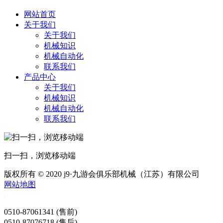
网站首页
关于我们
关于我们
机械知识
机械自动化
联系我们
产品中心
关于我们
机械知识
机械自动化
联系我们
扫一扫，浏览移动端
版权所有 © 2020 j9·九游会俱乐部机械（江苏）有限公司
网站地图
0510-87061341 (售前)
0510-87076718 (售后)