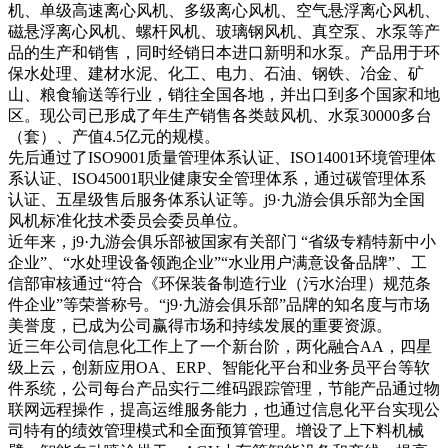
机、单级高速离心风机、多级离心风机、空气悬浮离心风机、
磁悬浮离心风机、螺杆风机、玻璃钢风机、真空泵、水泵等产
品的生产和销售，同时经销日本进口新明和水泵。产品用于环
保水处理、建材水泥、化工、电力、石油、钢铁、冶金、矿
山、粮食输送等行业，销往全国各地，并出口到多个国家和地
区。现公司已形成了年生产销售各类鼓风机、水泵30000多台
（套）、产值4.5亿元的规模。
先后通过了ISO9001质量管理体系认证、ISO14001环境管理体
系认证、ISO45001职业健康安全管理体系，通过碳管理体系
认证、五星级售后服务体系认证等。j9·九游会俱乐部为全国
风机标准化技术委员会委员单位。
近年来，j9·九游会俱乐部被国家有关部门 “省级专精特新中小
企业”、“水处理设备领跑企业”“水业用户满意设备品牌”、工
信部审核通过“符合《环保装备制造行业（污水治理）规范条
件企业”等荣誉称号。“j9·九游会俱乐部”品牌的知名度与市场
美誉度，已成为公司赢得市场和持续发展的重要资源。
近三年公司信息化工作上了一个新台阶，两化融合AA，四星
级上云，创新应用OA、ERP、智能化平台和业务员平台等软
件系统，公司每台产品实行二维码跟踪管理，节能产品通过物
联网远程操作，提高运维服务能力，也通过信息化平台实现公
司特有的绩效管理模式和全面预算管理。增设了上下料机械